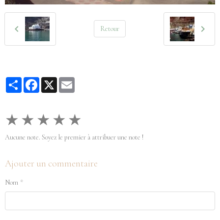
Retour
Partager
Facebook
X
Email
★
★
★
★
★
Aucune note. Soyez le premier à attribuer une note !
Ajouter un commentaire
Nom