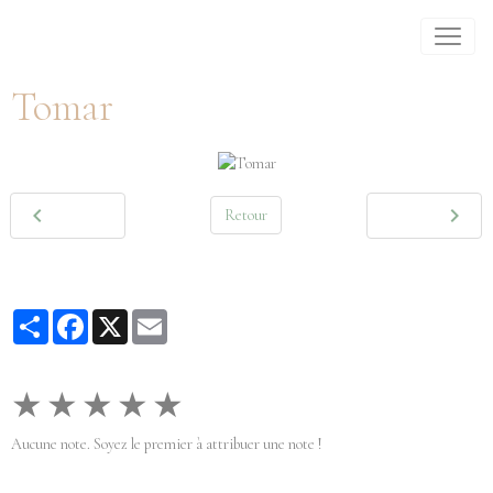
Tomar
Retour
Partager
Facebook
X
Email
★
★
★
★
★
Aucune note. Soyez le premier à attribuer une note !