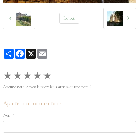
Retour
Partager
Facebook
X
Email
★
★
★
★
★
Aucune note. Soyez le premier à attribuer une note !
Ajouter un commentaire
Nom