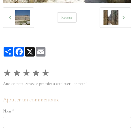
Retour
Partager
Facebook
X
Email
★
★
★
★
★
Aucune note. Soyez le premier à attribuer une note !
Ajouter un commentaire
Nom