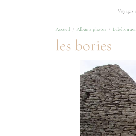
Voyages 
Accueil
Albums photos
Lubéron 201
les bories