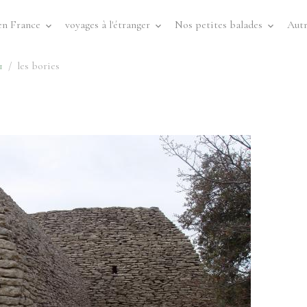
en France
voyages à l'étranger
Nos petites balades
Autr
1
les bories