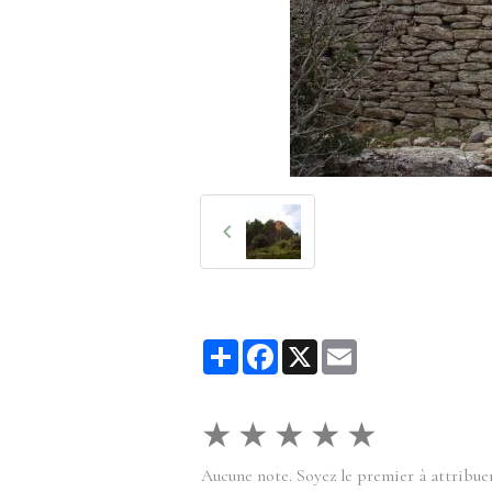
Partager
Facebook
X
Email
★
★
★
★
★
Aucune note. Soyez le premier à attribuer