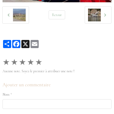
Retour
Partager
Facebook
X
Email
★
★
★
★
★
Aucune note. Soyez le premier à attribuer une note !
Ajouter un commentaire
Nom