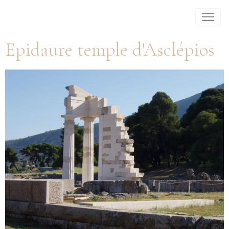
Epidaure temple d'Asclépios