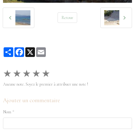
Retour
Partager
Facebook
X
Email
★
★
★
★
★
Aucune note. Soyez le premier à attribuer une note !
Ajouter un commentaire
Nom