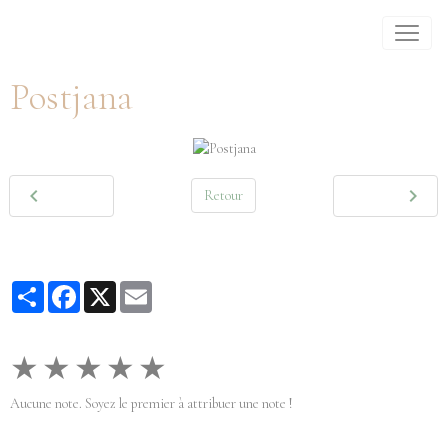
Postjana
Retour
Partager
Facebook
X
Email
★
★
★
★
★
Aucune note. Soyez le premier à attribuer une note !