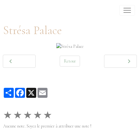
Strésa Palace
Retour
Partager
Facebook
X
Email
★
★
★
★
★
Aucune note. Soyez le premier à attribuer une note !