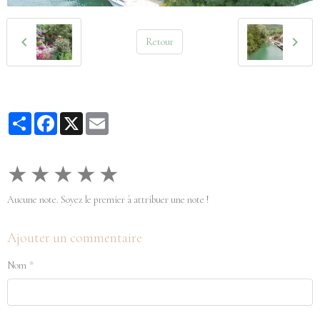
Retour
Partager
Facebook
X
Email
★
★
★
★
★
Aucune note. Soyez le premier à attribuer une note !
Ajouter un commentaire
Nom