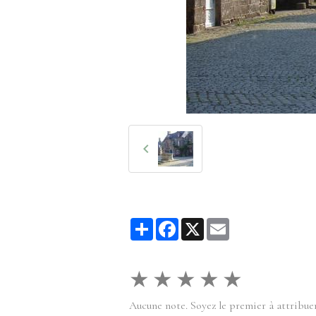
Partager
Facebook
X
Email
★
★
★
★
★
Aucune note. Soyez le premier à attribuer