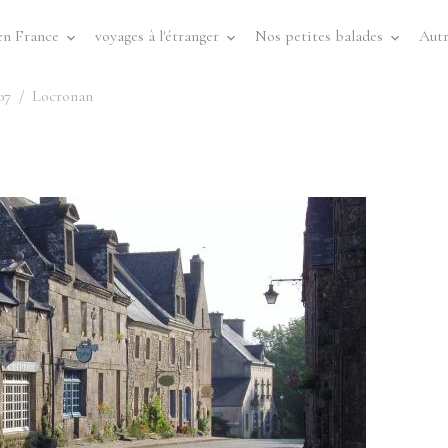
en France
voyages à l'étranger
Nos petites balades
Autr
07
Locronan