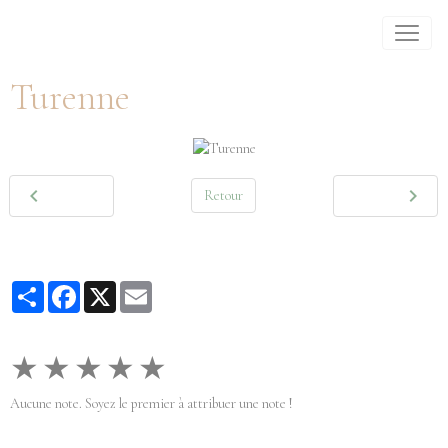
Turenne
Retour
Partager
Facebook
X
Email
★
★
★
★
★
Aucune note. Soyez le premier à attribuer une note !