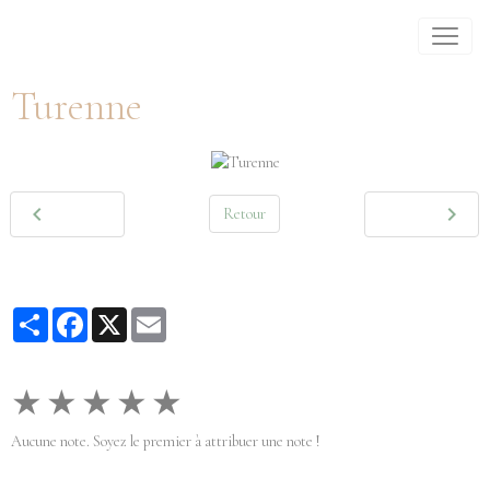
Turenne
Retour
Partager
Facebook
X
Email
★
★
★
★
★
Aucune note. Soyez le premier à attribuer une note !