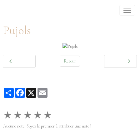
Pujols
Retour
Partager
Facebook
X
Email
★
★
★
★
★
Aucune note. Soyez le premier à attribuer une note !