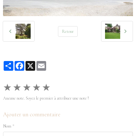
Retour
Partager
Facebook
X
Email
★
★
★
★
★
Aucune note. Soyez le premier à attribuer une note !
Ajouter un commentaire
Nom