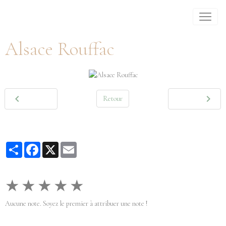
Alsace Rouffac
Retour
Partager
Facebook
X
Email
★
★
★
★
★
Aucune note. Soyez le premier à attribuer une note !